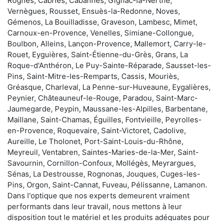
Rognes, Cabriès, Cabannes, Gignac-la-Nerthe,
Vernègues, Rousset, Ensuès-la-Redonne, Noves,
Gémenos, La Bouilladisse, Graveson, Lambesc, Mimet,
Carnoux-en-Provence, Venelles, Simiane-Collongue,
Boulbon, Alleins, Lançon-Provence, Mallemort, Carry-le-
Rouet, Eyguières, Saint-Étienne-du-Grès, Grans, La
Roque-d'Anthéron, Le Puy-Sainte-Réparade, Sausset-les-
Pins, Saint-Mitre-les-Remparts, Cassis, Mouriès,
Gréasque, Charleval, La Penne-sur-Huveaune, Eygalières,
Peynier, Châteauneuf-le-Rouge, Paradou, Saint-Marc-
Jaumegarde, Peypin, Maussane-les-Alpilles, Barbentane,
Maillane, Saint-Chamas, Éguilles, Fontvieille, Peyrolles-
en-Provence, Roquevaire, Saint-Victoret, Cadolive,
Aureille, Le Tholonet, Port-Saint-Louis-du-Rhône,
Meyreuil, Ventabren, Saintes-Maries-de-la-Mer, Saint-
Savournin, Cornillon-Confoux, Mollégès, Meyrargues,
Sénas, La Destrousse, Rognonas, Jouques, Cuges-les-
Pins, Orgon, Saint-Cannat, Fuveau, Pélissanne, Lamanon.
Dans l'optique que nos experts demeurent vraiment
performants dans leur travail, nous mettons à leur
disposition tout le matériel et les produits adéquates pour