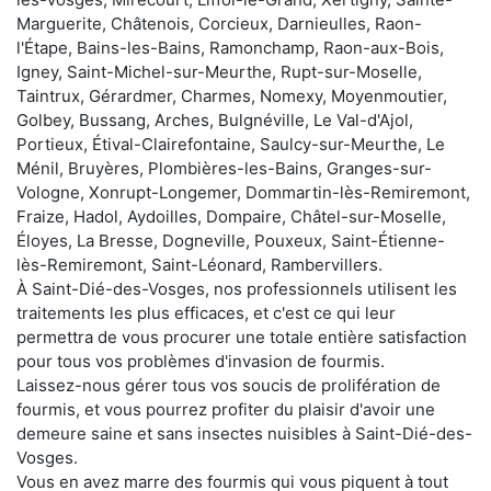
Marguerite, Châtenois, Corcieux, Darnieulles, Raon-
l'Étape, Bains-les-Bains, Ramonchamp, Raon-aux-Bois,
Igney, Saint-Michel-sur-Meurthe, Rupt-sur-Moselle,
Taintrux, Gérardmer, Charmes, Nomexy, Moyenmoutier,
Golbey, Bussang, Arches, Bulgnéville, Le Val-d'Ajol,
Portieux, Étival-Clairefontaine, Saulcy-sur-Meurthe, Le
Ménil, Bruyères, Plombières-les-Bains, Granges-sur-
Vologne, Xonrupt-Longemer, Dommartin-lès-Remiremont,
Fraize, Hadol, Aydoilles, Dompaire, Châtel-sur-Moselle,
Éloyes, La Bresse, Dogneville, Pouxeux, Saint-Étienne-
lès-Remiremont, Saint-Léonard, Rambervillers.
À Saint-Dié-des-Vosges, nos professionnels utilisent les
traitements les plus efficaces, et c'est ce qui leur
permettra de vous procurer une totale entière satisfaction
pour tous vos problèmes d'invasion de fourmis.
Laissez-nous gérer tous vos soucis de prolifération de
fourmis, et vous pourrez profiter du plaisir d'avoir une
demeure saine et sans insectes nuisibles à Saint-Dié-des-
Vosges.
Vous en avez marre des fourmis qui vous piquent à tout