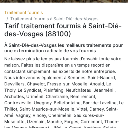
Traitement fourmis
Traitement fourmis à Saint-Dié-des-Vosges
Tarif traitement fourmis à Saint-Dié-
des-Vosges (88100)
À Saint-Dié-des-Vosges les meilleurs traitements pour
une extermination radicale de vos fourmis
Ne laissez plus le temps aux fourmis d'envahir toute votre
maison. Faites les disparaître en un temps record en
contactant simplement les experts de notre entreprise.
Nous intervenons également à Senones, Saint-Nabord,
Deyvillers, Chavelot, Fresse-sur-Moselle, Anould, Le
Tholy, Le Syndicat, Plainfaing, Neufchâteau, Jeanménil,
Archettes, Uriménil, Chantraine, Remiremont,
Contrexéville, Uxegney, Bellefontaine, Ban-de-Laveline, Le
Thillot, Saint-Maurice-sur-Moselle, Vittel, Darney, Saint-
Amé, Vagney, Vincey, Cheniménil, Saulxures-sur-
Moselotte, Uzemain, Marche, Forges, Cornimont, Thaon-
les-Vosges, Mirecourt, Liffol-le-Grand, Xertigny, Sainte-