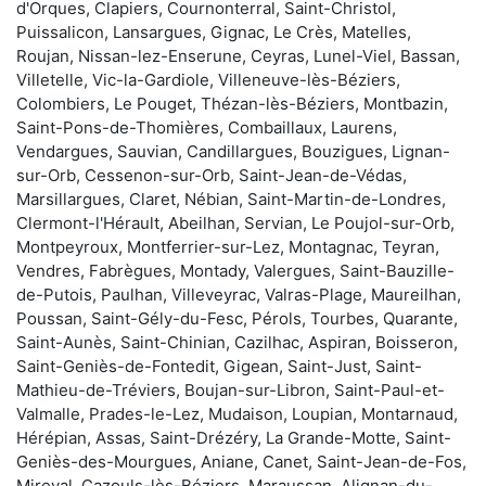
d'Orques, Clapiers, Cournonterral, Saint-Christol,
Puissalicon, Lansargues, Gignac, Le Crès, Matelles,
Roujan, Nissan-lez-Enserune, Ceyras, Lunel-Viel, Bassan,
Villetelle, Vic-la-Gardiole, Villeneuve-lès-Béziers,
Colombiers, Le Pouget, Thézan-lès-Béziers, Montbazin,
Saint-Pons-de-Thomières, Combaillaux, Laurens,
Vendargues, Sauvian, Candillargues, Bouzigues, Lignan-
sur-Orb, Cessenon-sur-Orb, Saint-Jean-de-Védas,
Marsillargues, Claret, Nébian, Saint-Martin-de-Londres,
Clermont-l'Hérault, Abeilhan, Servian, Le Poujol-sur-Orb,
Montpeyroux, Montferrier-sur-Lez, Montagnac, Teyran,
Vendres, Fabrègues, Montady, Valergues, Saint-Bauzille-
de-Putois, Paulhan, Villeveyrac, Valras-Plage, Maureilhan,
Poussan, Saint-Gély-du-Fesc, Pérols, Tourbes, Quarante,
Saint-Aunès, Saint-Chinian, Cazilhac, Aspiran, Boisseron,
Saint-Geniès-de-Fontedit, Gigean, Saint-Just, Saint-
Mathieu-de-Tréviers, Boujan-sur-Libron, Saint-Paul-et-
Valmalle, Prades-le-Lez, Mudaison, Loupian, Montarnaud,
Hérépian, Assas, Saint-Drézéry, La Grande-Motte, Saint-
Geniès-des-Mourgues, Aniane, Canet, Saint-Jean-de-Fos,
Mireval, Cazouls-lès-Béziers, Maraussan, Alignan-du-