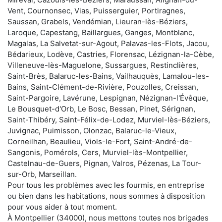
Vent, Cournonsec, Vias, Puisserguier, Portiragnes,
Saussan, Grabels, Vendémian, Lieuran-lès-Béziers,
Laroque, Capestang, Baillargues, Ganges, Montblanc,
Magalas, La Salvetat-sur-Agout, Palavas-les-Flots, Jacou,
Bédarieux, Lodève, Castries, Florensac, Lézignan-la-Cèbe,
Villeneuve-lès-Maguelone, Sussargues, Restinclières,
Saint-Brès, Balaruc-les-Bains, Vailhauquès, Lamalou-les-
Bains, Saint-Clément-de-Rivière, Pouzolles, Creissan,
Saint-Pargoire, Lavérune, Lespignan, Nézignan-l'Évêque,
Le Bousquet-d'Orb, Le Bosc, Bessan, Pinet, Sérignan,
Saint-Thibéry, Saint-Félix-de-Lodez, Murviel-lès-Béziers,
Juvignac, Puimisson, Olonzac, Balaruc-le-Vieux,
Corneilhan, Beaulieu, Viols-le-Fort, Saint-André-de-
Sangonis, Pomérols, Cers, Murviel-lès-Montpellier,
Castelnau-de-Guers, Pignan, Valros, Pézenas, La Tour-
sur-Orb, Marseillan.
Pour tous les problèmes avec les fourmis, en entreprise
ou bien dans les habitations, nous sommes à disposition
pour vous aider à tout moment.
À Montpellier (34000), nous mettons toutes nos brigades