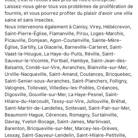
Laissez-nous gérer tous vos problèmes de prolifération de
fourmis, et vous pourrez profiter du plaisir d'avoir une villa
saine et sans insectes.
Nous intervenons également à Canisy, Virey, Hébécrevon,
Saint-Pierre-Église, Flamanville, Pirou, Loges-Marchis,
Picauville, Domjean, Agon-Coutainville, Sainte-Mère-
Église, Sartilly, La Glacerie, Barneville-Carteret, Saint-
Vaast-la-Hougue, La Haye-du-Puits, Réville, Saint-
Sauveur-le-Vicomte, Portbail, Hambye, Saint-Jean-des-
Baisants, Condé-sur-Vire, Avranches, Blainville-sur-Mer,
Urville-Nacqueville, Saint-Amand, Coutances, Bricquebec,
Saint-Senier-sous-Avranches, Saint-Planchers, Folligny,
Valognes, Tollevast, Villedieu-les-Poêles, Créances,
Digosville, Gouville-sur-Mer, La Haye-Pesnel, Saint-
Hilaire-du-Harcouët, Tessy-sur-Vire, Jullouville, Bréhal,
Saint-Martin-de-Landelles, Sottevast, Saint-Pair-sur-Mer,
Beaumont-Hague, Cérences, Romagny, Surtainville,
Gavray, Yvetot-Bocage, Saint-James, Martinvast,
Barenton, Bricqueville-sur-Mer, Marcey-les-Grèves,
Lessay, Saint-Sauveur-Lendelin, Saint-Hilaire-Petitville,